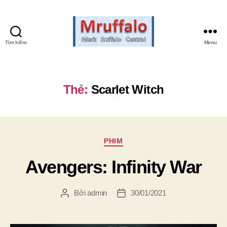
Tìm kiếm
Menu
Mark
Ruffalo
Central
Thẻ:
Scarlet Witch
Chuyên
PHIM
mục
Avengers: Infinity War
Bởi
admin
30/01/2021
Tác
Ngày
giả
đăng