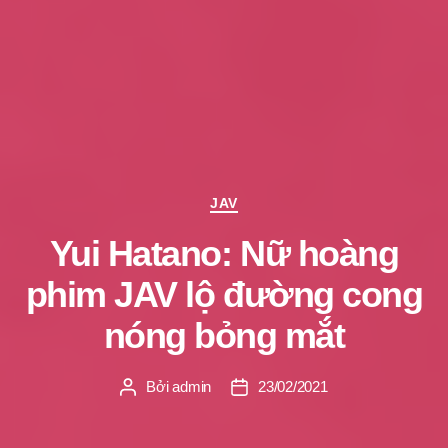
Chuyên
JAV
mục
Yui Hatano: Nữ hoàng
phim JAV lộ đường cong
nóng bỏng mắt
Bởi
admin
23/02/2021
Tác
Ngày
giả
đăng