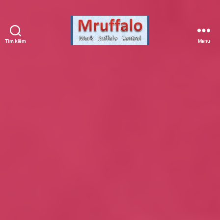
Tìm kiếm
Menu
Mark
Ruffalo
Central