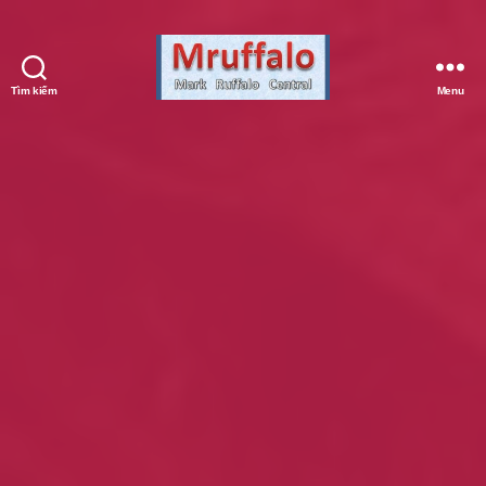
Tìm kiếm
Menu
Mark
Ruffalo
Central