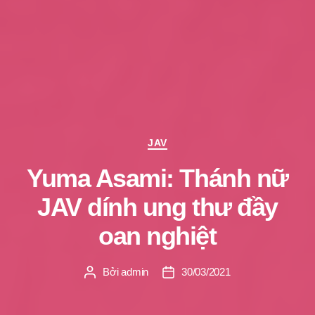
Chuyên
JAV
mục
Yuma Asami: Thánh nữ
JAV dính ung thư đầy
oan nghiệt
Bởi
admin
30/03/2021
Tác
Ngày
giả
đăng